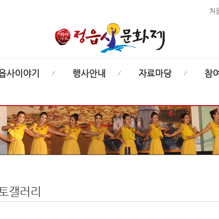
처
읍사이야기
행사안내
자료마당
참
토갤러리