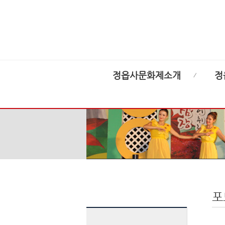
정읍사문화제소개
정
포